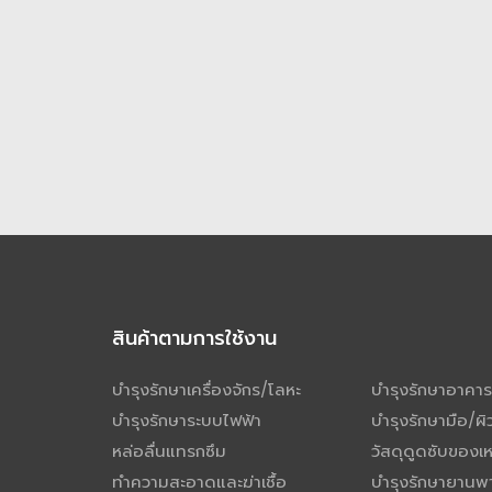
สินค้าตามการใช้งาน
บำรุงรักษาเครื่องจักร/โลหะ
บำรุงรักษาอาคาร
บำรุงรักษาระบบไฟฟ้า
บำรุงรักษามือ/ผิ
หล่อลื่นแทรกซึม
วัสดุดูดซับของ
ทำความสะอาดและฆ่าเชื้อ
บำรุงรักษายานพ