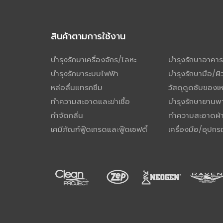
สินค้าตามการใช้งาน
บำรุงรักษาเครื่องจักร/โลหะ
บำรุงรักษาอาคาร
บำรุงรักษาระบบไฟฟ้า
บำรุงรักษามือ/ผิ
หล่อลื่นแทรกซึม
วัสดุดูดซับของ
ทำความสะอาดและฆ่าเชื้อ
บำรุงรักษายานพ
กำจัดกลิ่น
ทำความสะอาดผ้า
เคมีภัณฑ์ฟู๊ดเกรดและฟู๊ดเซฟตี้
เครื่องมือ/อุปกร