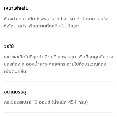
เหมาะสำหรับ
ห้องน้ำ สนามบิน โรงพยาบาล โรงแรม สำนักงาน เนอร์ส
ซิ่งโฮม สปา หรือสถานที่ๆกลิ่นเป็นปัญหา
วิธีใช้
เขย่าและฉีดไปที่จุดกำเนิดกลิ่นเฉพาะจุด หรือที่จุดศูนย์กลาง
ของห้อง ละอองน้ำยาจะค่อยๆกระจายไปทั่วบริเวณห้อง
เพื่อดับกลิ่น
ขนาดบรรจุ
กระป๋องสเปรย์ 16 ออนซ์ (น้ำหนัก 454 กรัม)