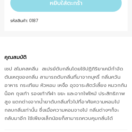
หยิบใส่ตะกร้า
รหัสสินค้า:
0187
คุณสมบัติ
เซป สโมคสคลีน
สเปรย์ดับกลิ่นโดยใช้ปฏิกิริยาเคมีกำจัด
ต้นเหตุของกลิ่น สามารถดับกลิ่นที่มาจากบุหรี่ กลิ่นควัน
อาหาร กระเทียม หัวหอม เหงื่อ อุจจาระสัตว์เลี้ยง หมวกกัน
น็อค ถุงเท้า รองเท้ากีฬา ขยะ และจากไฟใหม้ ประสิทธิภาพ
สูง แตกต่างจากน้ำยาดับกลิ่นทั่วไปที่อาศัยความหอมไป
กลบกลิ่นเท่านั้น ซึ่งเมื่อความหอมจางไป กลิ่นต่างๆก็จะ
กลับมาอีก ใช้เพียงเล็กน้อยก็สามารถควบคุมกลิ่นได้