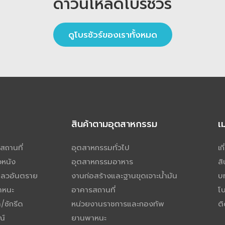
ดาวน์โหลดโบรชัวร์
ดูโบรชัวร์ของเราทั้งหมด
สินค้าตามอุตสาหกรรม
เ
สถานที่
อุตสาหกรรมทั่วไป
เก
วหนัง
อุตสาหกรรมอาหาร
สิ
เหลวอันตราย
งานก่อสร้างและฐานขุดเจาะน้ำมัน
บ
าหนะ
อาคารสถานที่
โบ
/ซักรีด
หน่วยงานราชการและกองทัพ
ติ
ณ์
ยานพาหนะ