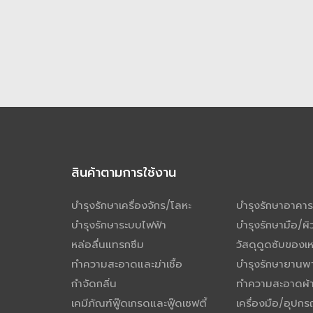
สินค้าตามการใช้งาน
บำรุงรักษาเครื่องจักร/โลหะ
บำรุงรักษาอาคาร
บำรุงรักษาระบบไฟฟ้า
บำรุงรักษามือ/ผิ
หล่อลื่นแทรกซึม
วัสดุดูดซับของ
ทำความสะอาดและฆ่าเชื้อ
บำรุงรักษายานพ
กำจัดกลิ่น
ทำความสะอาดผ้า
เคมีภัณฑ์ฟู๊ดเกรดและฟู๊ดเซฟตี้
เครื่องมือ/อุปกร