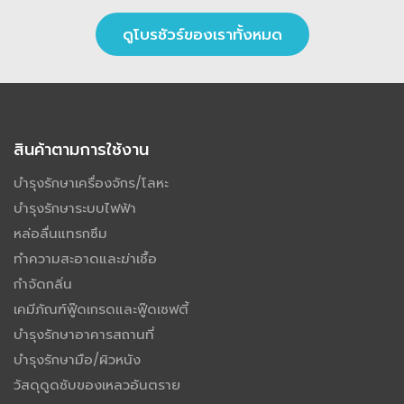
ดูโบรชัวร์ของเราทั้งหมด
สินค้าตามการใช้งาน
บำรุงรักษาเครื่องจักร/โลหะ
บำรุงรักษาระบบไฟฟ้า
หล่อลื่นแทรกซึม
ทำความสะอาดและฆ่าเชื้อ
กำจัดกลิ่น
เคมีภัณฑ์ฟู๊ดเกรดและฟู๊ดเซฟตี้
บำรุงรักษาอาคารสถานที่
บำรุงรักษามือ/ผิวหนัง
วัสดุดูดซับของเหลวอันตราย